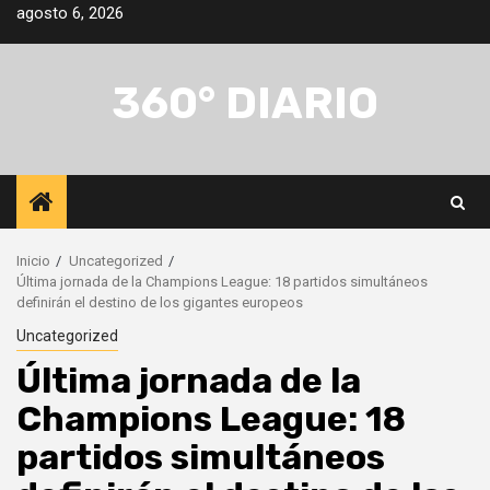
Saltar
agosto 6, 2026
al
contenido
360° DIARIO
Inicio
Uncategorized
Última jornada de la Champions League: 18 partidos simultáneos
definirán el destino de los gigantes europeos
Uncategorized
Última jornada de la
Champions League: 18
partidos simultáneos