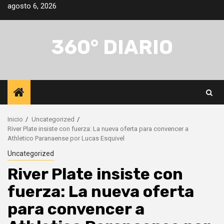
Saltar
agosto 6, 2026
al
contenido
360° DIARIO
Inicio
Uncategorized
River Plate insiste con fuerza: La nueva oferta para convencer a
Athletico Paranaense por Lucas Esquivel
Uncategorized
River Plate insiste con
fuerza: La nueva oferta
para convencer a