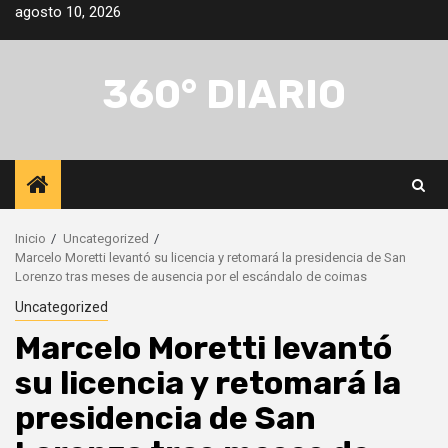
Saltar
agosto 10, 2026
al
contenido
360° DIARIO
Inicio
Uncategorized
Marcelo Moretti levantó su licencia y retomará la presidencia de San
Lorenzo tras meses de ausencia por el escándalo de coimas
Uncategorized
Marcelo Moretti levantó
su licencia y retomará la
presidencia de San