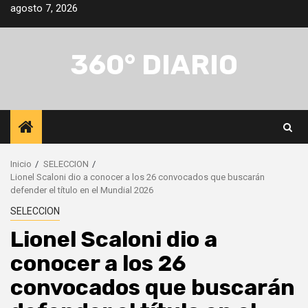
Saltar
agosto 7, 2026
al
contenido
360° DIARIO
Inicio
SELECCION
Lionel Scaloni dio a conocer a los 26 convocados que buscarán
defender el título en el Mundial 2026
SELECCION
Lionel Scaloni dio a
conocer a los 26
convocados que buscarán