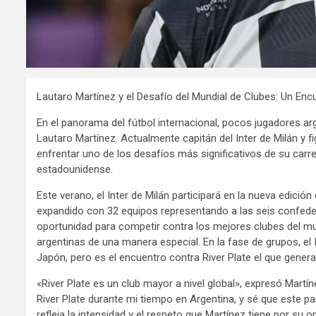
Lautaro Martínez y el Desafío del Mundial de Clubes: Un Encu
En el panorama del fútbol internacional, pocos jugadores ar
Lautaro Martínez. Actualmente capitán del Inter de Milán y fi
enfrentar uno de los desafíos más significativos de su carre
estadounidense.
Este verano, el Inter de Milán participará en la nueva edici
expandido con 32 equipos representando a las seis confeder
oportunidad para competir contra los mejores clubes del 
argentinas de una manera especial. En la fase de grupos, e
Japón, pero es el encuentro contra River Plate el que genera
«River Plate es un club mayor a nivel global», expresó Martí
River Plate durante mi tiempo en Argentina, y sé que este par
refleja la intensidad y el respeto que Martínez tiene por s