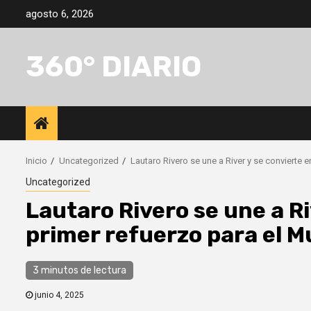
Saltar
agosto 6, 2026
al
contenido
360° DIARIO
Inicio
Uncategorized
Lautaro Rivero se une a River y se convierte 
Uncategorized
Lautaro Rivero se une a Ri
primer refuerzo para el M
3 minutos de lectura
junio 4, 2025