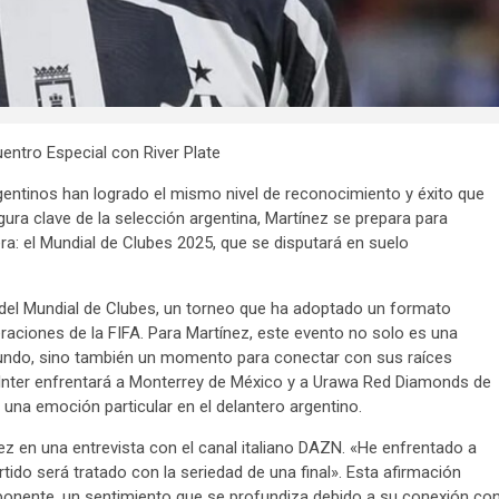
entro Especial con River Plate
gentinos han logrado el mismo nivel de reconocimiento y éxito que
gura clave de la selección argentina, Martínez se prepara para
ra: el Mundial de Clubes 2025, que se disputará en suelo
ón del Mundial de Clubes, un torneo que ha adoptado un formato
aciones de la FIFA. Para Martínez, este evento no solo es una
mundo, sino también un momento para conectar con sus raíces
l Inter enfrentará a Monterrey de México y a Urawa Red Diamonds de
 una emoción particular en el delantero argentino.
nez en una entrevista con el canal italiano DAZN. «He enfrentado a
tido será tratado con la seriedad de una final». Esta afirmación
u oponente, un sentimiento que se profundiza debido a su conexión co