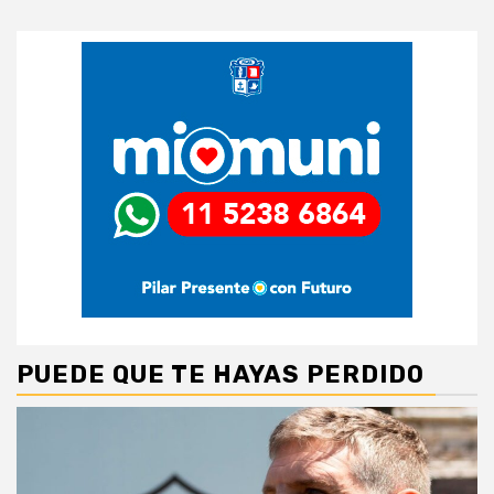
PUEDE QUE TE HAYAS PERDIDO