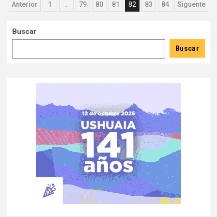
Navegación
Anterior
1
…
79
80
81
82
83
84
Siguente
de
Buscar
entradas
Buscar