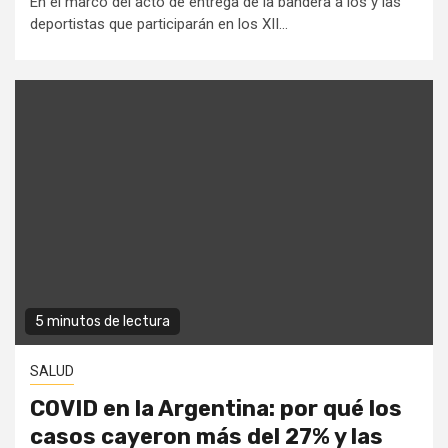
En el marco del acto de entrega de la bandera a los y las
deportistas que participarán en los XII...
5 minutos de lectura
SALUD
COVID en la Argentina: por qué los
casos cayeron más del 27% y las