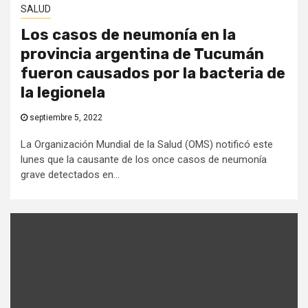
SALUD
Los casos de neumonía en la
provincia argentina de Tucumán
fueron causados por la bacteria de
la legionela
septiembre 5, 2022
La Organización Mundial de la Salud (OMS) notificó este
lunes que la causante de los once casos de neumonía
grave detectados en...