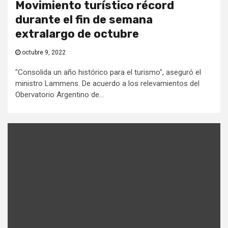
Movimiento turístico récord
durante el fin de semana
extralargo de octubre
octubre 9, 2022
"Consolida un año histórico para el turismo", aseguró el
ministro Lammens. De acuerdo a los relevamientos del
Obervatorio Argentino de...