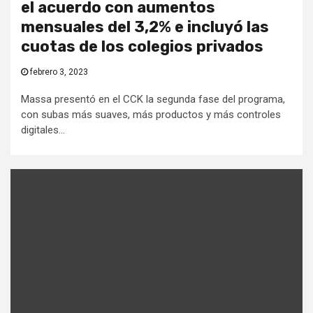
el acuerdo con aumentos
mensuales del 3,2% e incluyó las
cuotas de los colegios privados
febrero 3, 2023
Massa presentó en el CCK la segunda fase del programa,
con subas más suaves, más productos y más controles
digitales...