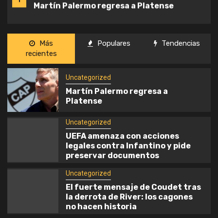
UEFA amenaza con acciones legales
2
contra Infantino y pide preservar
documentos
Uncategorized
Más
Populares
Tendencias
recientes
El fuerte mensaje de Coudet tras la
3
derrota de River: los cagones no
hacen historia
Uncategorized
Martín Palermo regresa a
Uncategorized
Platense
Muere Franco Baresi, histórico
4
capitán del Milan y leyenda del
Uncategorized
fútbol italiano
UEFA amenaza con acciones
legales contra Infantino y pide
Uncategorized
preservar documentos
5
UEFA anuncia que sus 55 selecciones
no jugarán torneos de la FIFA
Uncategorized
El fuerte mensaje de Coudet tras
la derrota de River: los cagones
no hacen historia