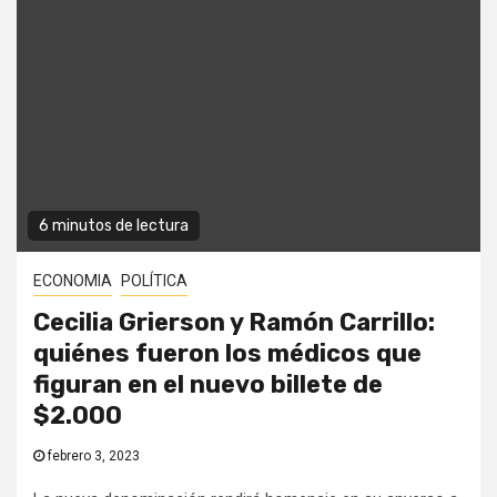
6 minutos de lectura
ECONOMIA
POLÍTICA
Cecilia Grierson y Ramón Carrillo:
quiénes fueron los médicos que
figuran en el nuevo billete de
$2.000
febrero 3, 2023