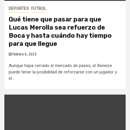
DEPORTES
FUTBOL
Qué tiene que pasar para que
Lucas Merolla sea refuerzo de
Boca y hasta cuándo hay tiempo
para que llegue
febrero 6, 2023
Aunque haya cerrado el mercado de pases, el Xeneize
puede tener la posibilidad de reforzarse con un jugador y
el...