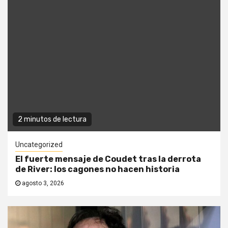
2 minutos de lectura
Uncategorized
El fuerte mensaje de Coudet tras la derrota
de River: los cagones no hacen historia
agosto 3, 2026