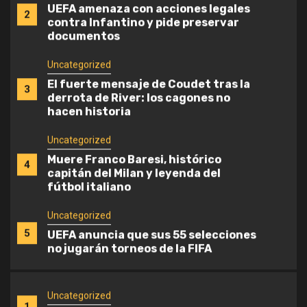
El fuerte mensaje de Coudet tras la
3
derrota de River: los cagones no
hacen historia
Uncategorized
Muere Franco Baresi, histórico
4
capitán del Milan y leyenda del
fútbol italiano
Uncategorized
5
UEFA anuncia que sus 55 selecciones
no jugarán torneos de la FIFA
Uncategorized
1
Martín Palermo regresa a Platense
Uncategorized