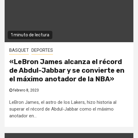
1 minuto de lectura
BASQUET
DEPORTES
«LeBron James alcanza el récord
de Abdul-Jabbar y se convierte en
el máximo anotador de la NBA»
febrero 8, 2023
LeBron James, el astro de los Lakers, hizo historia al
superar el récord de Abdul-Jabbar como el máximo
anotador en...