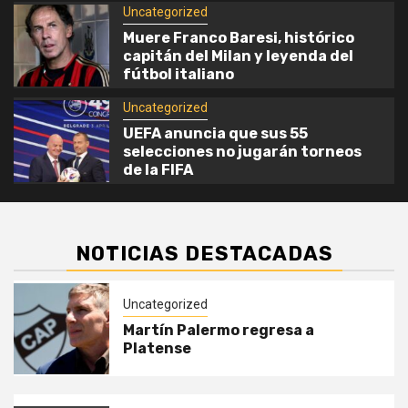
Uncategorized
Muere Franco Baresi, histórico
capitán del Milan y leyenda del
fútbol italiano
Uncategorized
UEFA anuncia que sus 55
selecciones no jugarán torneos
de la FIFA
NOTICIAS DESTACADAS
Uncategorized
Martín Palermo regresa a
Platense