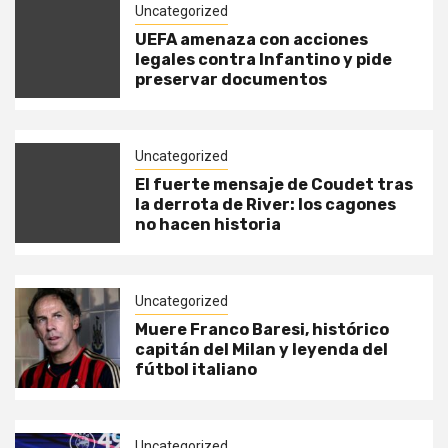
Uncategorized
UEFA amenaza con acciones
legales contra Infantino y pide
preservar documentos
Uncategorized
El fuerte mensaje de Coudet tras
la derrota de River: los cagones
no hacen historia
Uncategorized
Muere Franco Baresi, histórico
capitán del Milan y leyenda del
fútbol italiano
Uncategorized