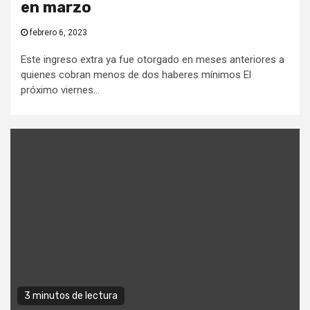
en marzo
febrero 6, 2023
Este ingreso extra ya fue otorgado en meses anteriores a
quienes cobran menos de dos haberes mínimos El
próximo viernes...
3 minutos de lectura