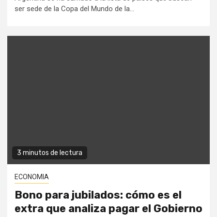
ser sede de la Copa del Mundo de la...
3 minutos de lectura
ECONOMIA
Bono para jubilados: cómo es el
extra que analiza pagar el Gobierno