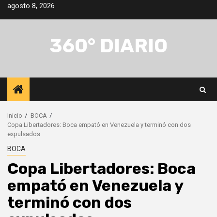
Saltar
agosto 8, 2026
al
contenido
360° DIARIO
Inicio
BOCA
Copa Libertadores: Boca empató en Venezuela y terminó con dos
expulsados
BOCA
Copa Libertadores: Boca
empató en Venezuela y
terminó con dos