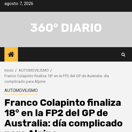
Saltar
agosto 7, 2026
al
contenido
360° DIARIO
Inicio
AUTOMOVILISMO
Franco Colapinto finaliza 18° en la FP2 del GP de Australia: día
complicado para Alpine
AUTOMOVILISMO
Franco Colapinto finaliza
18° en la FP2 del GP de
Australia: día complicado