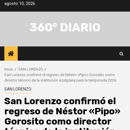
Saltar
agosto 10, 2026
al
contenido
360° DIARIO
Inicio
SAN LORENZO
San Lorenzo confirmó el regreso de Néstor «Pipo» Gorosito como
director técnico de la institución azulgrana para la temporada 2026.
SAN LORENZO
San Lorenzo confirmó el
regreso de Néstor «Pipo»
Gorosito como director