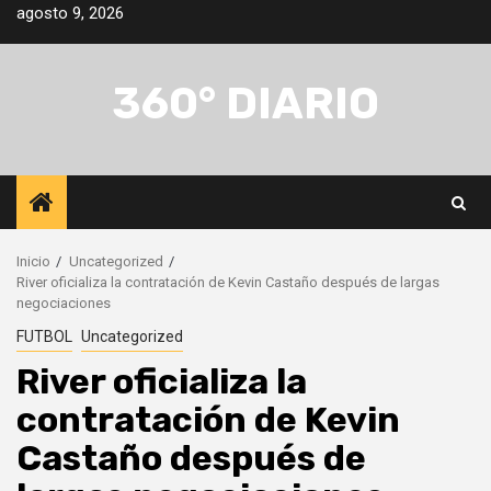
Saltar
agosto 9, 2026
al
contenido
360° DIARIO
Inicio
Uncategorized
River oficializa la contratación de Kevin Castaño después de largas
negociaciones
FUTBOL
Uncategorized
River oficializa la
contratación de Kevin
Castaño después de