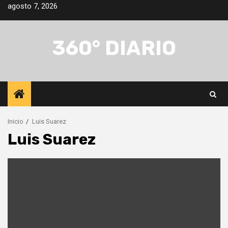
Saltar
agosto 7, 2026
al
contenido
360° DIARIO
Inicio
Luis Suarez
Luis Suarez