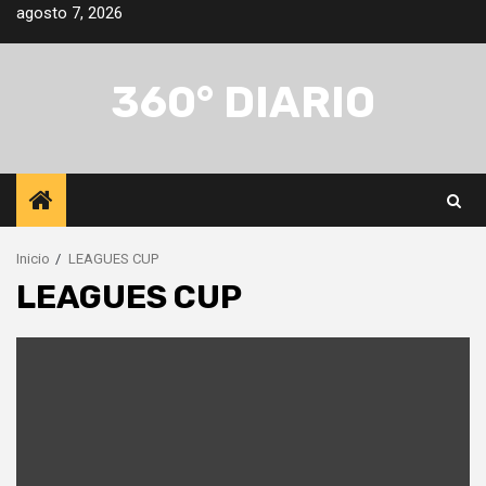
Saltar
agosto 7, 2026
al
contenido
360° DIARIO
Inicio
LEAGUES CUP
LEAGUES CUP