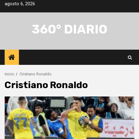
Saltar
agosto 6, 2026
al
contenido
360° DIARIO
Inicio
Cristiano Ronaldo
Cristiano Ronaldo