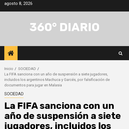
Saltar
agosto 8, 2026
al
contenido
360° DIARIO
Inicio
SOCIEDAD
La FIFA sanciona con un año de suspensión a siete jugadores,
incluidos los argentinos Machuca y Garcés, por falsificación de
documentos para jugar en Malasia
SOCIEDAD
La FIFA sanciona con un
año de suspensión a siete
jugadores, incluidos los