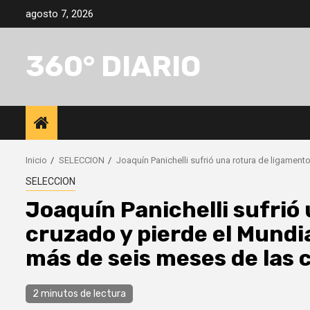
Saltar
agosto 7, 2026
al
contenido
360° DIARIO
Inicio
SELECCION
Joaquín Panichelli sufrió una rotura de ligament
SELECCION
Joaquín Panichelli sufrió
cruzado y pierde el Mundia
más de seis meses de las
2 minutos de lectura