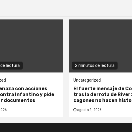
de lectura
2 minutos de lectura
zed
Uncategorized
enaza con acciones
El fuerte mensaje de C
contra Infantino y pide
tras la derrota de River:
ar documentos
cagones no hacen histo
2026
agosto 3, 2026