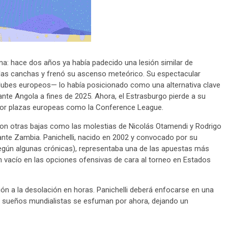
rna: hace dos años ya había padecido una lesión similar de
 las canchas y frenó su ascenso meteórico. Su espectacular
lubes europeos— lo había posicionado como una alternativa clave
 ante Angola a fines de 2025. Ahora, el Estrasburgo pierde a su
 por plazas europeas como la Conference League.
on otras bajas como las molestias de Nicolás Otamendi y Rodrigo
ante Zambia. Panichelli, nacido en 2002 y convocado por su
según algunas crónicas), representaba una de las apuestas más
 vacío en las opciones ofensivas de cara al torneo en Estados
usión a la desolación en horas. Panichelli deberá enfocarse en una
us sueños mundialistas se esfuman por ahora, dejando un