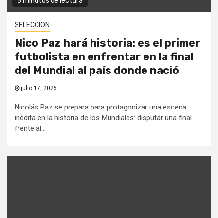
3 minutos de lectura
SELECCION
Nico Paz hará historia: es el primer
futbolista en enfrentar en la final
del Mundial al país donde nació
julio 17, 2026
Nicolás Paz se prepara para protagonizar una escena
inédita en la historia de los Mundiales: disputar una final
frente al...