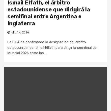
Ismail Elfath, el árbitro
estadounidense que dirigirá la
semifinal entre Argentina e
Inglaterra
julio 14, 2026
La FIFA ha confirmado la designación del árbitro
estadounidense Ismail Elfath para dirigir la semifinal del
Mundial 2026 entre las...