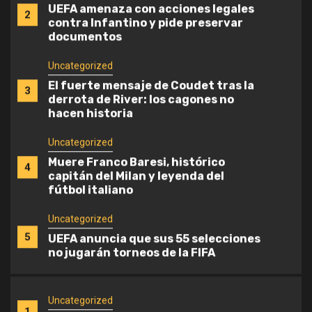
El fuerte mensaje de Coudet tras la
3
derrota de River: los cagones no
hacen historia
Uncategorized
Muere Franco Baresi, histórico
4
capitán del Milan y leyenda del
fútbol italiano
Uncategorized
5
UEFA anuncia que sus 55 selecciones
no jugarán torneos de la FIFA
Uncategorized
1
Martín Palermo regresa a Platense
Uncategorized