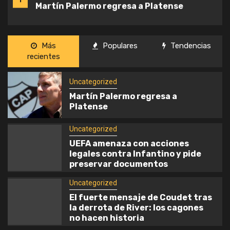
UEFA amenaza con acciones legales
2
contra Infantino y pide preservar
documentos
Uncategorized
Más
Populares
Tendencias
recientes
El fuerte mensaje de Coudet tras la
3
derrota de River: los cagones no
hacen historia
Uncategorized
Martín Palermo regresa a
Uncategorized
Platense
Muere Franco Baresi, histórico
4
capitán del Milan y leyenda del
Uncategorized
fútbol italiano
UEFA amenaza con acciones
legales contra Infantino y pide
Uncategorized
preservar documentos
5
UEFA anuncia que sus 55 selecciones
no jugarán torneos de la FIFA
Uncategorized
El fuerte mensaje de Coudet tras
la derrota de River: los cagones
no hacen historia