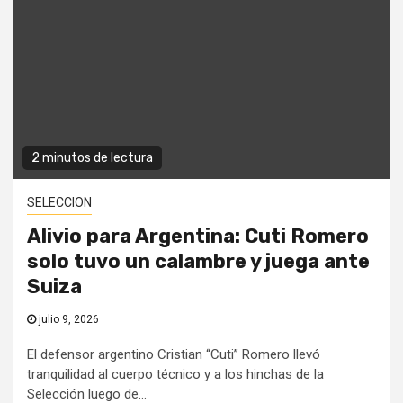
2 minutos de lectura
SELECCION
Alivio para Argentina: Cuti Romero
solo tuvo un calambre y juega ante
Suiza
julio 9, 2026
El defensor argentino Cristian “Cuti” Romero llevó
tranquilidad al cuerpo técnico y a los hinchas de la
Selección luego de...