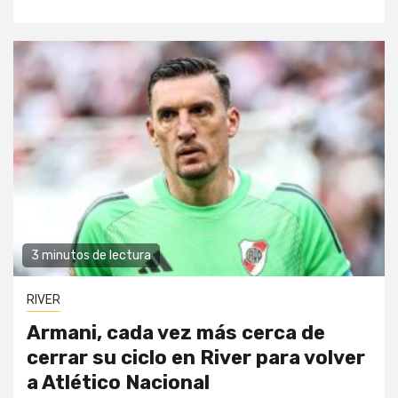
3 minutos de lectura
RIVER
Armani, cada vez más cerca de
cerrar su ciclo en River para volver
a Atlético Nacional