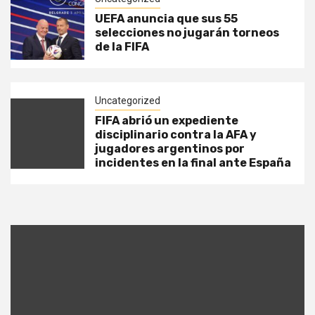
UEFA anuncia que sus 55
selecciones no jugarán torneos
de la FIFA
Uncategorized
FIFA abrió un expediente
disciplinario contra la AFA y
jugadores argentinos por
incidentes en la final ante España