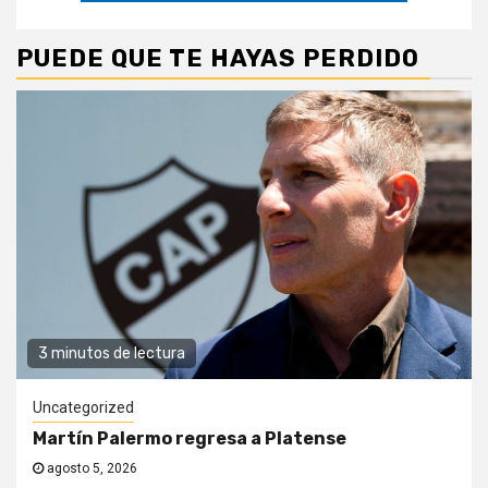
PUEDE QUE TE HAYAS PERDIDO
3 minutos de lectura
Uncategorized
Martín Palermo regresa a Platense
agosto 5, 2026