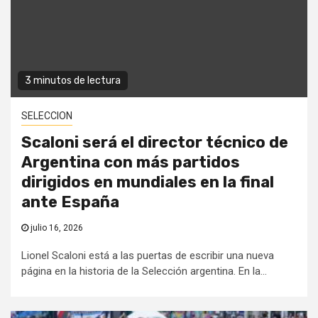
3 minutos de lectura
SELECCION
Scaloni será el director técnico de
Argentina con más partidos
dirigidos en mundiales en la final
ante España
julio 16, 2026
Lionel Scaloni está a las puertas de escribir una nueva
página en la historia de la Selección argentina. En la...