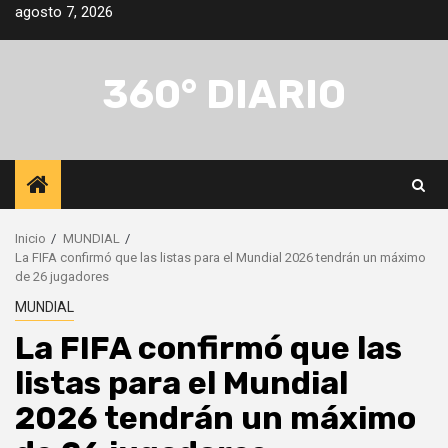
Saltar
agosto 7, 2026
al
contenido
360° DIARIO
Inicio
MUNDIAL
La FIFA confirmó que las listas para el Mundial 2026 tendrán un máximo
de 26 jugadores
MUNDIAL
La FIFA confirmó que las
listas para el Mundial
2026 tendrán un máximo