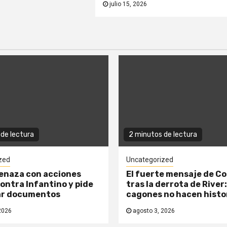
julio 15, 2026
de lectura
2 minutos de lectura
zed
Uncategorized
enaza con acciones
El fuerte mensaje de C
contra Infantino y pide
tras la derrota de River:
ar documentos
cagones no hacen histo
2026
agosto 3, 2026