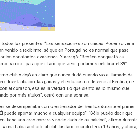
a todos los presentes. “Las sensaciones son únicas. Poder volver a
an venido a recibirme, sé que en Portugal no es normal que pase
por las constantes ovaciones. Y agregó: “Benfica conquistó su
smo camino, para que el año que viene podamos celebrar el 39”.
róximo club y dejó en claro que nunca dudó cuando vio el llamado de
 tuve la ilusión, las ganas y el entusiasmo de venir al Benfica, de
í con el corazón, esa es la verdad. Lo que siento es lo mismo que
ando por más títulos”, cerró con una sonrisa.
ien se desempeñaba como entrenador del Benfica durante el primer
 “Él puede aportar mucho a cualquier equipo”. “Sólo puedo decir que
n, tiene una gran carrera y nadie duda de su calidad”, afirmó durant
rosarina había arribado al club lusitano cuando tenía 19 años, y ahora