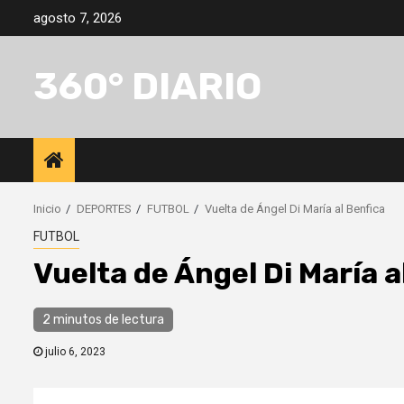
Saltar
agosto 7, 2026
al
contenido
360° DIARIO
Inicio
DEPORTES
FUTBOL
Vuelta de Ángel Di María al Benfica
FUTBOL
Vuelta de Ángel Di María a
2 minutos de lectura
julio 6, 2023