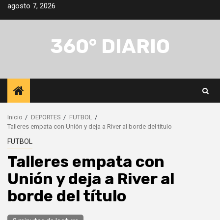
Saltar
agosto 7, 2026
al
contenido
360° DIARIO
Inicio
DEPORTES
FUTBOL
Talleres empata con Unión y deja a River al borde del título
FUTBOL
Talleres empata con
Unión y deja a River al
borde del título