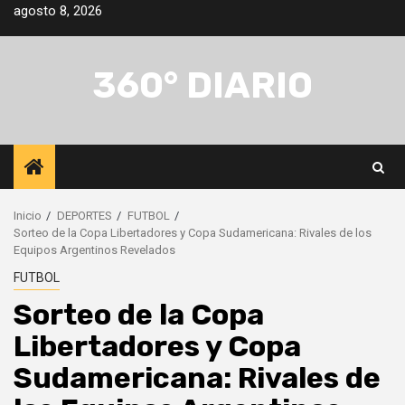
Saltar
agosto 8, 2026
al
contenido
360° DIARIO
Inicio
DEPORTES
FUTBOL
Sorteo de la Copa Libertadores y Copa Sudamericana: Rivales de los
Equipos Argentinos Revelados
FUTBOL
Sorteo de la Copa
Libertadores y Copa
Sudamericana: Rivales de