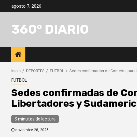
Saltar
agosto 7, 2026
al
contenido
360° DIARIO
Inicio
DEPORTES
FUTBOL
Sedes confirmadas de Comebol para la
FUTBOL
Sedes confirmadas de Come
Libertadores y Sudameri
3 minutos de lectura
noviembre 28, 2025