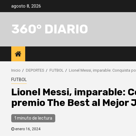
Saltar
agosto 8, 2026
al
contenido
360° DIARIO
Inicio
DEPORTES
FUTBOL
Lionel Messi, imparable: Conquista po
FUTBOL
Lionel Messi, imparable: C
premio The Best al Mejor
1 minuto de lectura
enero 16, 2024