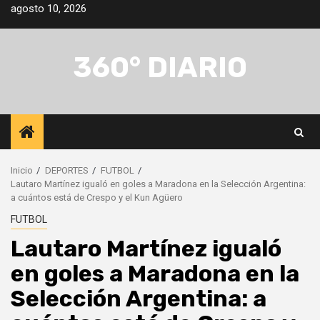
Saltar
agosto 10, 2026
al
contenido
360° DIARIO
Inicio
DEPORTES
FUTBOL
Lautaro Martínez igualó en goles a Maradona en la Selección Argentina:
a cuántos está de Crespo y el Kun Agüero
FUTBOL
Lautaro Martínez igualó
en goles a Maradona en la
Selección Argentina: a