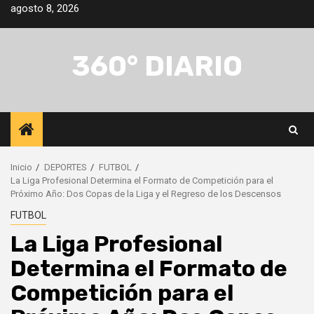
Saltar
agosto 8, 2026
al
contenido
360° DIARIO
Inicio
DEPORTES
FUTBOL
La Liga Profesional Determina el Formato de Competición para el
Próximo Año: Dos Copas de la Liga y el Regreso de los Descensos
FUTBOL
La Liga Profesional
Determina el Formato de
Competición para el