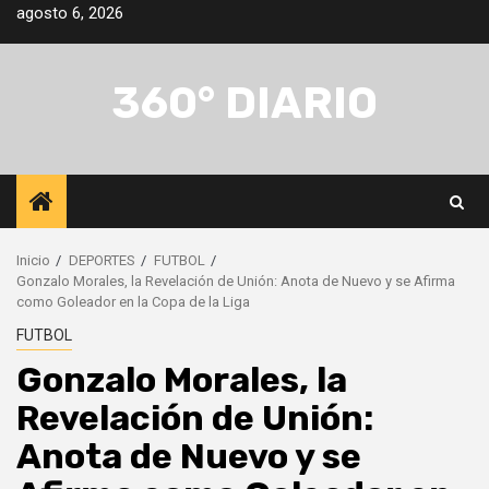
Saltar
agosto 6, 2026
al
contenido
360° DIARIO
Inicio
DEPORTES
FUTBOL
Gonzalo Morales, la Revelación de Unión: Anota de Nuevo y se Afirma
como Goleador en la Copa de la Liga
FUTBOL
Gonzalo Morales, la
Revelación de Unión:
Anota de Nuevo y se