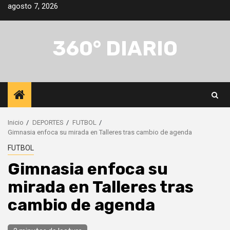
Saltar
agosto 7, 2026
al
contenido
360° DIARIO
Inicio
DEPORTES
FUTBOL
Gimnasia enfoca su mirada en Talleres tras cambio de agenda
FUTBOL
Gimnasia enfoca su
mirada en Talleres tras
cambio de agenda