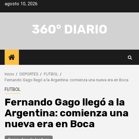
Saltar
agosto 10, 2026
al
contenido
360° DIARIO
Inicio
DEPORTES
FUTBOL
Fernando Gago llegó a la Argentina: comienza una nueva era en Boca
FUTBOL
Fernando Gago llegó a la
Argentina: comienza una
nueva era en Boca