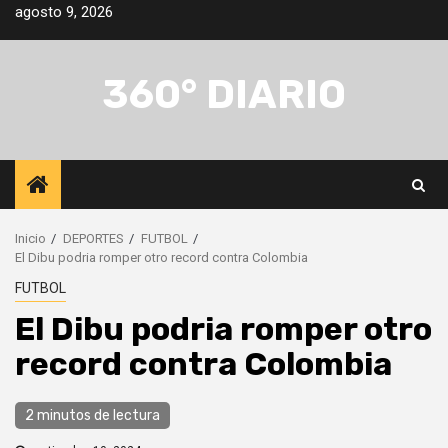
Saltar
agosto 9, 2026
al
contenido
360° DIARIO
Inicio
DEPORTES
FUTBOL
El Dibu podria romper otro record contra Colombia
FUTBOL
El Dibu podria romper otro
record contra Colombia
2 minutos de lectura