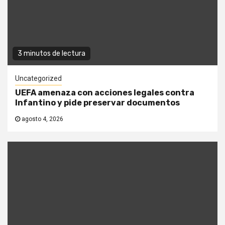
3 minutos de lectura
Uncategorized
UEFA amenaza con acciones legales contra
Infantino y pide preservar documentos
agosto 4, 2026