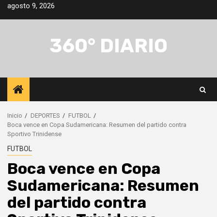
Saltar
agosto 9, 2026
al
contenido
360° DIARIO
Inicio
DEPORTES
FUTBOL
Boca vence en Copa Sudamericana: Resumen del partido contra
Sportivo Trinidense
FUTBOL
Boca vence en Copa
Sudamericana: Resumen
del partido contra