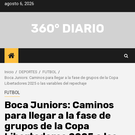
Saltar
agosto 6, 2026
al
contenido
360° DIARIO
Inicio
DEPORTES
FUTBOL
Boca Juniors: Caminos para llegar a la fase de grupos de la Copa
Libertadores 2025 o las variables del repechaje
FUTBOL
Boca Juniors: Caminos
para llegar a la fase de
grupos de la Copa