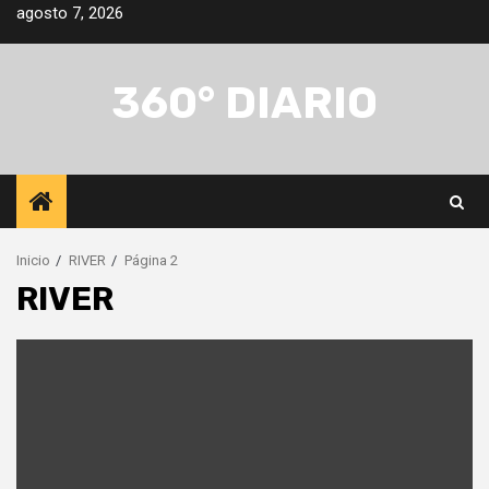
Saltar
agosto 7, 2026
al
contenido
360° DIARIO
Inicio
RIVER
Página 2
RIVER